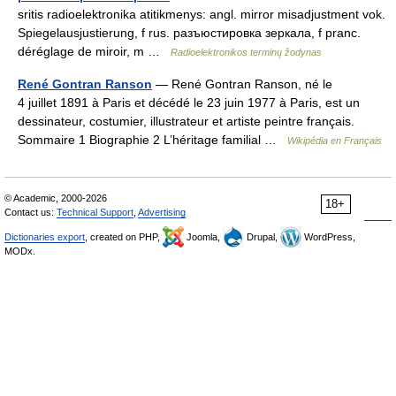
sritis radioelektronika atitikmenys: angl. mirror misadjustment vok.
Spiegelausjustierung, f rus. разъюстировка зеркала, f pranc.
déréglage de miroir, m …
Radioelektronikos terminų žodynas
René Gontran Ranson
— René Gontran Ranson, né le
4 juillet 1891 à Paris et décédé le 23 juin 1977 à Paris, est un
dessinateur, costumier, illustrateur et artiste peintre français.
Sommaire 1 Biographie 2 L’héritage familial …
Wikipédia en Français
© Academic, 2000-2026
18+
Contact us:
Technical Support
,
Advertising
Dictionaries export
, created on PHP,
Joomla,
Drupal,
WordPress,
MODx.