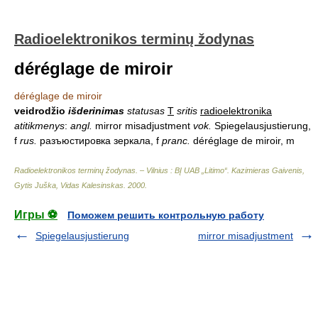
Radioelektronikos terminų žodynas
déréglage de miroir
déréglage de miroir
veidrodžio
išderinimas
statusas
T
sritis
radioelektronika
atitikmenys
:
angl.
mirror misadjustment
vok.
Spiegelausjustierung,
f
rus.
разъюстировка зеркала, f
pranc.
déréglage de miroir, m
Radioelektronikos terminų žodynas. – Vilnius : BĮ UAB „Litimo“
.
Kazimieras Gaivenis,
Gytis Juška, Vidas Kalesinskas
.
2000
.
Игры ⚽
Поможем решить контрольную работу
Spiegelausjustierung
mirror misadjustment