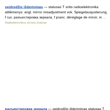
veidrodžio išderinimas
— statusas T sritis radioelektronika
atitikmenys: angl. mirror misadjustment vok. Spiegelausjustierung,
f rus. разъюстировка зеркала, f pranc. déréglage de miroir, m …
Radioelektronikos terminų žodynas
разъюстировка зеркала
— veidrodžio išderinimas statusas T