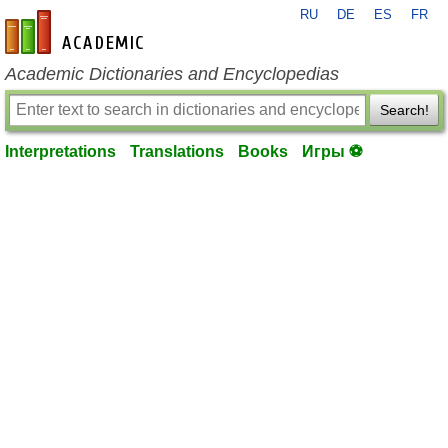
RU
DE
ES
FR
en-academic.com
Academic Dictionaries and Encyclopedias
Search!
Interpretations
Translations
Books
Игры ⚽